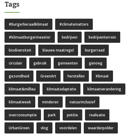
Tags
#burgerberaadklimaat
#climatematters
#klimaatburgermeester
bedrijven
bedrijventerrein
biodiversiteit
blauwe maatregel
burgerraad
circulair
gebruik
gemeenten
genoeg
gezondheid
GreenArt
herstellen
Klimaat
klimaat&millieu
klimaatadaptatie
klimaatverandering
klimaatweek
minderen
natuurinclusief
overconsumptie
park
petitie
realisatie
UrbanGreen
vlog
voordelen
waarderpolder