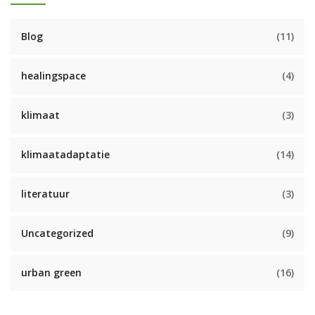
Blog
(11)
healingspace
(4)
klimaat
(3)
klimaatadaptatie
(14)
literatuur
(3)
Uncategorized
(9)
urban green
(16)