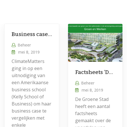
Business case: de gunstige effecten van groen
Beheer
mei 8, 2019
ClimateMatters
ging in op een
Factsheets ‘De Groene Stad’ over voordelen van groen
uitnodiging van
een Amerikaanse
Beheer
business school
mei 8, 2019
(Kelly School of
De Groene Stad
Business) om haar
heeft een aantal
business case te
factsheets
vergelijken met
gemaakt over de
enkele