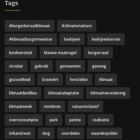
Tags
#burgerberaadklimaat
#climatematters
#klimaatburgermeester
bedrijven
bedrijventerrein
biodiversiteit
blauwe maatregel
burgerraad
circulair
gebruik
gemeenten
genoeg
gezondheid
GreenArt
herstellen
Klimaat
klimaat&millieu
klimaatadaptatie
klimaatverandering
klimaatweek
minderen
natuurinclusief
overconsumptie
park
petitie
realisatie
UrbanGreen
vlog
voordelen
waarderpolder