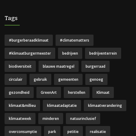
Tags
#burgerberaadklimaat
#climatematters
#klimaatburgermeester
bedrijven
bedrijventerrein
biodiversiteit
blauwe maatregel
burgerraad
circulair
gebruik
gemeenten
genoeg
gezondheid
GreenArt
herstellen
Klimaat
klimaat&millieu
klimaatadaptatie
klimaatverandering
klimaatweek
minderen
natuurinclusief
overconsumptie
park
petitie
realisatie