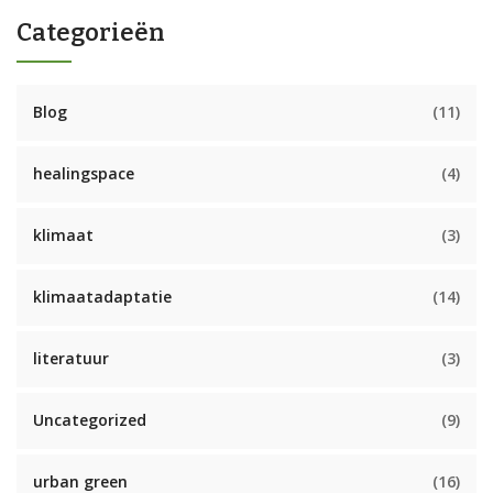
Categorieën
Blog
(11)
healingspace
(4)
klimaat
(3)
klimaatadaptatie
(14)
literatuur
(3)
Uncategorized
(9)
urban green
(16)