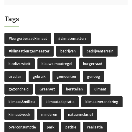
Tags
#burgerberaadklimaat
#climatematters
#klimaatburgermeester
bedrijven
bedrijventerrein
biodiversiteit
blauwe maatregel
burgerraad
circulair
gebruik
gemeenten
genoeg
gezondheid
GreenArt
herstellen
Klimaat
klimaat&millieu
klimaatadaptatie
klimaatverandering
klimaatweek
minderen
natuurinclusief
overconsumptie
park
petitie
realisatie