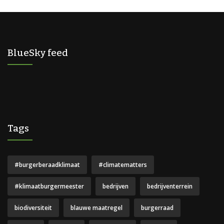
BlueSky feed
Tags
#burgerberaadklimaat
#climatematters
#klimaatburgermeester
bedrijven
bedrijventerrein
biodiversiteit
blauwe maatregel
burgerraad