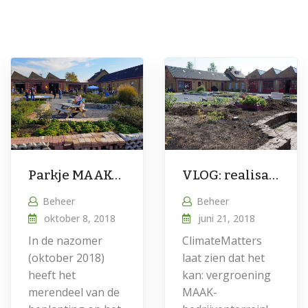
Parkje MAAK-terrein komt tot leven
VLOG: realisatie ‘tiny park’ op het MAAK-terrein
Beheer
Beheer
oktober 8, 2018
juni 21, 2018
In de nazomer
ClimateMatters
(oktober 2018)
laat zien dat het
heeft het
kan: vergroening
merendeel van de
MAAK-