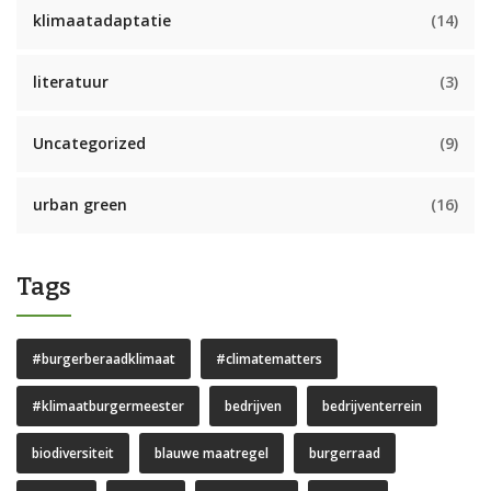
klimaatadaptatie
(14)
literatuur
(3)
Uncategorized
(9)
urban green
(16)
Tags
#burgerberaadklimaat
#climatematters
#klimaatburgermeester
bedrijven
bedrijventerrein
biodiversiteit
blauwe maatregel
burgerraad