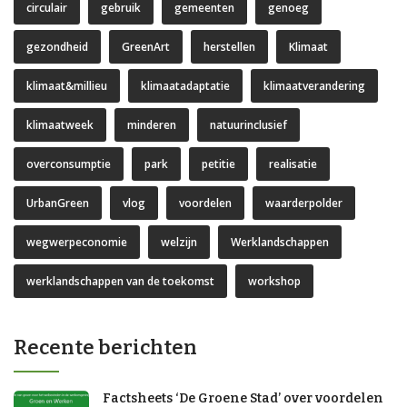
circulair
gebruik
gemeenten
genoeg
gezondheid
GreenArt
herstellen
Klimaat
klimaat&millieu
klimaatadaptatie
klimaatverandering
klimaatweek
minderen
natuurinclusief
overconsumptie
park
petitie
realisatie
UrbanGreen
vlog
voordelen
waarderpolder
wegwerpeconomie
welzijn
Werklandschappen
werklandschappen van de toekomst
workshop
Recente berichten
Factsheets ‘De Groene Stad’ over voordelen