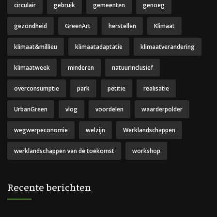
circulair
gebruik
gemeenten
genoeg
gezondheid
GreenArt
herstellen
Klimaat
klimaat&millieu
klimaatadaptatie
klimaatverandering
klimaatweek
minderen
natuurinclusief
overconsumptie
park
petitie
realisatie
UrbanGreen
vlog
voordelen
waarderpolder
wegwerpeconomie
welzijn
Werklandschappen
werklandschappen van de toekomst
workshop
Recente berichten