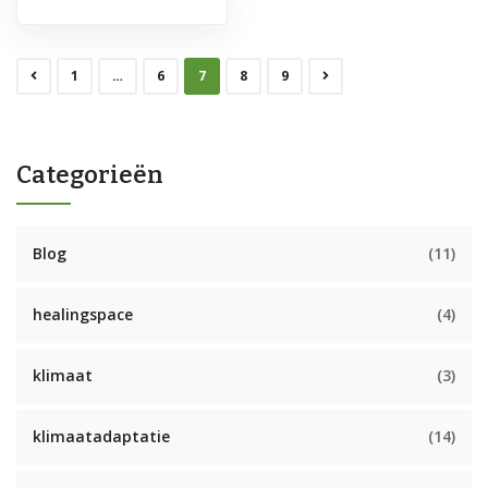
1
…
6
7
8
9
Categorieën
Blog
(11)
healingspace
(4)
klimaat
(3)
klimaatadaptatie
(14)