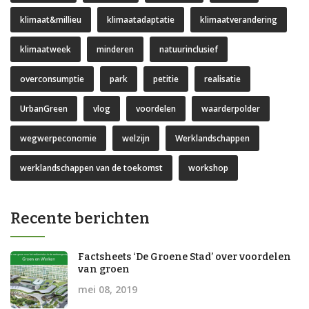
klimaat&millieu
klimaatadaptatie
klimaatverandering
klimaatweek
minderen
natuurinclusief
overconsumptie
park
petitie
realisatie
UrbanGreen
vlog
voordelen
waarderpolder
wegwerpeconomie
welzijn
Werklandschappen
werklandschappen van de toekomst
workshop
Recente berichten
Factsheets ‘De Groene Stad’ over voordelen
van groen
mei 08, 2019