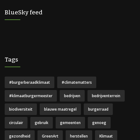
BlueSky feed
Tags
#burgerberaadklimaat
#climatematters
#klimaatburgermeester
bedrijven
bedrijventerrein
biodiversiteit
blauwe maatregel
burgerraad
circulair
gebruik
gemeenten
genoeg
gezondheid
GreenArt
herstellen
Klimaat