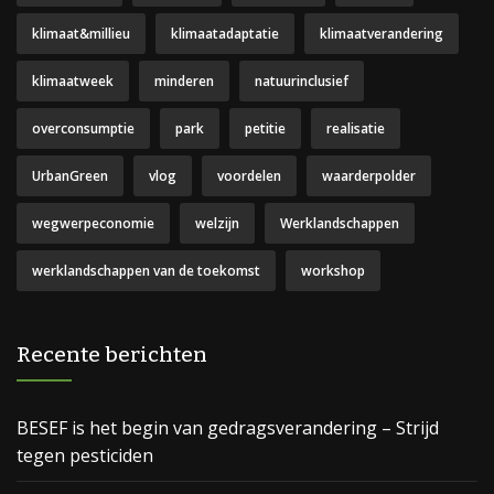
klimaat&millieu
klimaatadaptatie
klimaatverandering
klimaatweek
minderen
natuurinclusief
overconsumptie
park
petitie
realisatie
UrbanGreen
vlog
voordelen
waarderpolder
wegwerpeconomie
welzijn
Werklandschappen
werklandschappen van de toekomst
workshop
Recente berichten
BESEF is het begin van gedragsverandering – Strijd
tegen pesticiden