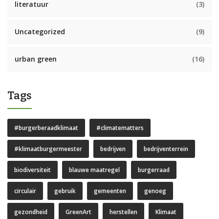
literatuur
(3)
Uncategorized
(9)
urban green
(16)
Tags
#burgerberaadklimaat
#climatematters
#klimaatburgermeester
bedrijven
bedrijventerrein
biodiversiteit
blauwe maatregel
burgerraad
circulair
gebruik
gemeenten
genoeg
gezondheid
GreenArt
herstellen
Klimaat